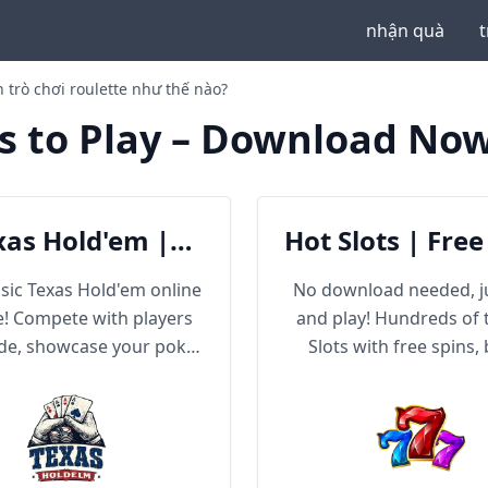
nhận quà
 trò chơi roulette như thế nào?
 to Play – Download Now
xas Hold'em |
Hot Slots | Free
attle Online
Online
ssic Texas Hold'em online
No download needed, ju
e! Compete with players
and play! Hundreds of
de, showcase your poker
Slots with free spins,
 and win real cash prizes!
rounds, and non-stop