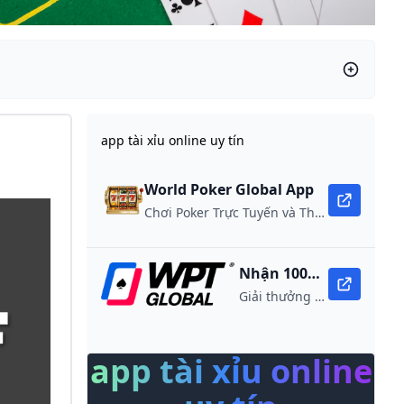
app tài xỉu online uy tín
World Poker Global App
Chơi Poker Trực Tuyến và Thắng Tiền Thật.
Nhận 100% hoàn tiền khi nạp lần đầu
Giải thưởng hàng ngày đảm bảo 10,000 USD
online
n36.net Top 12 trang web
tài xỉu online uy tín , đăng