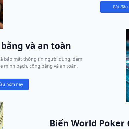
Bắt đầu
Notification
 bằng và an toàn
à bảo mật thông tin người dùng, đảm
e minh bạch, công bằng và an toàn.
đầu hôm nay
ions
Biến World Poker 