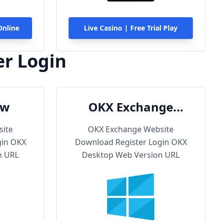
Online
Live Casino | Free Trial Play
r Login
ow
OKX Exchange
Backup URL
ite
OKX Exchange Website
gin OKX
Download Register Login OKX
n URL
Desktop Web Version URL