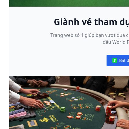
Giành vé tham dự
Poker Free App 
Trang web số 1 giúp bạn vượt qua cá
đấu World P
Bắt 
Notificat