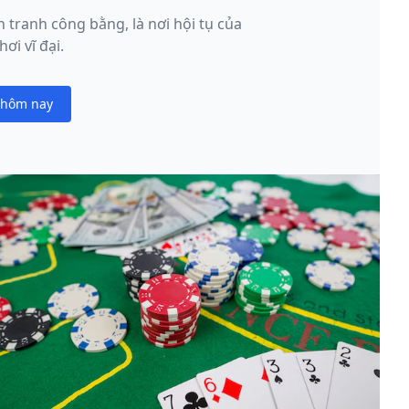
line mới của bạn
h tranh công bằng, là nơi hội tụ của
ơi vĩ đại.
 hôm nay
s