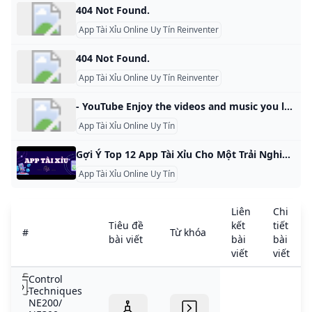
404 Not Found.
App Tài Xỉu Online Uy Tín Reinventer
404 Not Found.
App Tài Xỉu Online Uy Tín Reinventer
- YouTube Enjoy the videos and music you love, upload original content, and share it all with friends, family, and the world on YouTube.
App Tài Xỉu Online Uy Tín
Gợi Ý Top 12 App Tài Xỉu Cho Một Trải Nghiệm Thăng Hoa Nhất App tài xỉu cũng như App xóc đĩa luôn là một trong những công cụ hỗ trợ cược tiện lợi, an toàn và là xu h
App Tài Xỉu Online Uy Tín
Liên
Chi
Tiêu đề
kết
tiết
#
Từ khóa
bài viết
bài
bài
viết
viết
Control
Techniques
NE200/