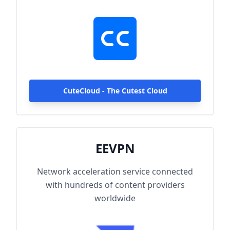
hundreds of content providers worldwide.
With up to 2000Mbps single-line access
capacity and 1000+ high-speed servers
globally, enjoy fast and stable connections
anytime, anywhere.
CuteCloud - The Cutest Cloud
EEVPN
Network acceleration service connected
with hundreds of content providers
worldwide