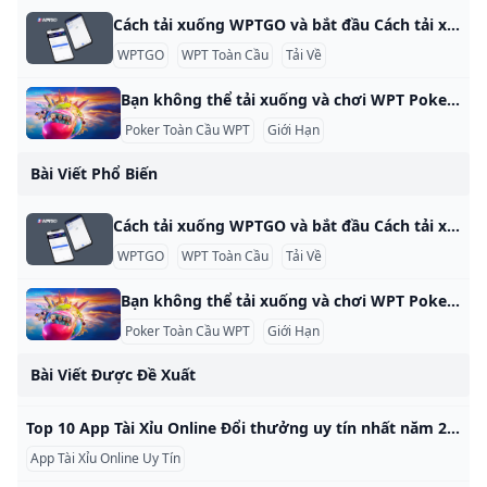
Cách tải xuống WPTGO và bắt đầu Cách tải xuống WPTGO và bắt đầu với Poker trực tuyến Bắt đầu với WPTGO, nền tảng poker trực tuyến được liên kết với World Poker Tour, thật đơn giản và nhanh chóng. Hãy làm theo các bước đơn giản sau để tải xuống phần mềm và thiết lập tài khoản của bạn. Bước 1: Tải ứng dụng WPTGO Để bắt đầu, hãy nhấp vào nút Tải xuống ngay trên trang web WPTGO.
WPTGO
WPT Toàn Cầu
Tải Về
Bạn không thể tải xuống và chơi WPT Poker Global ở các quốc gia và khu vực bên dưới Người chơi ở hơn 100 quốc gia có thể truy cập WPT Global Poker, nhưng có những hạn chế cụ thể dựa trên quy định của địa phương. Tại sao bạn không thể tải xuống và chơi WPT Poker Global ở các quốc gia và khu vực bên dưới Các quốc gia có thể truy cập WPT Global Người chơi có thể đăng ký và tải xuống WPT Global từ các khu vực sau:
Poker Toàn Cầu WPT
Giới Hạn
Bài Viết Phổ Biến
Cách tải xuống WPTGO và bắt đầu Cách tải xuống WPTGO và bắt đầu với Poker trực tuyến Bắt đầu với WPTGO, nền tảng poker trực tuyến được liên kết với World Poker Tour, thật đơn giản và nhanh chóng. Hãy làm theo các bước đơn giản sau để tải xuống phần mềm và thiết lập tài khoản của bạn. Bước 1: Tải ứng dụng WPTGO Để bắt đầu, hãy nhấp vào nút Tải xuống ngay trên trang web WPTGO.
WPTGO
WPT Toàn Cầu
Tải Về
Bạn không thể tải xuống và chơi WPT Poker Global ở các quốc gia và khu vực bên dưới Người chơi ở hơn 100 quốc gia có thể truy cập WPT Global Poker, nhưng có những hạn chế cụ thể dựa trên quy định của địa phương. Tại sao bạn không thể tải xuống và chơi WPT Poker Global ở các quốc gia và khu vực bên dưới Các quốc gia có thể truy cập WPT Global Người chơi có thể đăng ký và tải xuống WPT Global từ các khu vực sau:
Poker Toàn Cầu WPT
Giới Hạn
Bài Viết Được Đề Xuất
Top 10 App Tài Xỉu Online Đổi thưởng uy tín nhất năm 2023
App Tài Xỉu Online Uy Tín