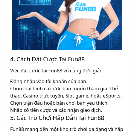
4. Cách Đặt Cược Tại Fun88
Việc đặt cược tại Fun88 vô cùng đơn giản:
Đăng nhập vào tài khoản của bạn.
Chọn loại hình cá cược bạn muốn tham gia: Thể
thao, Casino trực tuyến, Slot game, hoặc eSports.
Chọn trận đấu hoặc bàn chơi bạn yêu thích.
Nhập số tiền cược và xác nhận giao dịch.
5. Các Trò Chơi Hấp Dẫn Tại Fun88
Fun88 mang đến một kho trò chơi đa dạng và hấp