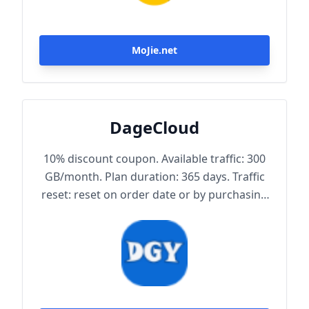
MoJie.net
DageCloud
10% discount coupon. Available traffic: 300
GB/month. Plan duration: 365 days. Traffic
reset: reset on order date or by purchasing
traffic package. Maximum achievable
bandwidth: 1000 Mbps. Node protocol:
Trojan.