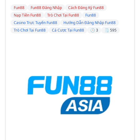
Fun88
Fun88 Đăng Nhập
Cách Đăng Ký Fun88
Nạp Tiền Fun88
Trò Chơi Tại Fun88
Fun88
Casino Trực Tuyến Fun88
Hướng Dẫn Đăng Nhập Fun88
Trò Chơi Tại Fun88
Cá Cược Tại Fun88
🕒 3
🗒️ 595