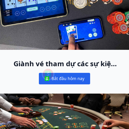
Giành vé tham dự các sự kiện
World Poker Free App trực tiếp
Bắt đầu hôm nay
toàn cầu
Notifications