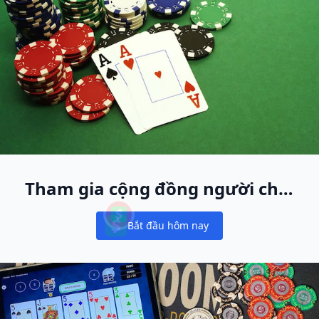
Tham gia cộng đồng người chơi
cash game lớn nhất thế giới
Bắt đầu hôm nay
Notifications