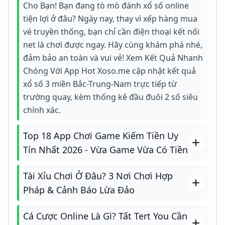
Cho Bạn! Bạn đang tò mò đánh xổ số online
tiện lợi ở đâu? Ngày nay, thay vì xếp hàng mua
vé truyền thống, bạn chỉ cần điện thoại kết nối
net là chơi được ngay. Hãy cùng khám phá nhé,
đảm bảo an toàn và vui vẻ! Xem Kết Quả Nhanh
Chóng Với App Hot Xoso.me cập nhật kết quả
xổ số 3 miền Bắc-Trung-Nam trực tiếp từ
trường quay, kèm thống kê đầu đuôi 2 số siêu
chính xác.
Top 18 App Chơi Game Kiếm Tiền Uy
Tín Nhất 2026 - Vừa Game Vừa Có Tiền
Tài Xỉu Chơi Ở Đâu? 3 Nơi Chơi Hợp
Pháp & Cảnh Báo Lừa Đảo
Cá Cược Online Là Gì? Tất Tert You Cần