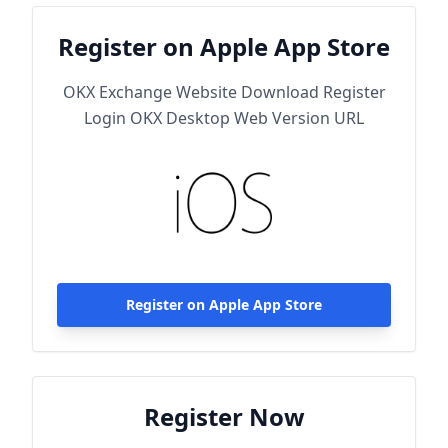
Register on Apple App Store
OKX Exchange Website Download Register
Login OKX Desktop Web Version URL
Register on Apple App Store
Register Now