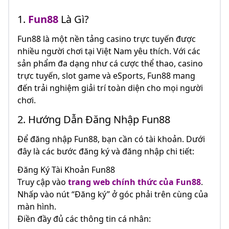
1.
Fun88
Là Gì?
Fun88 là một nền tảng casino trực tuyến được
nhiều người chơi tại Việt Nam yêu thích. Với các
sản phẩm đa dạng như cá cược thể thao, casino
trực tuyến, slot game và eSports, Fun88 mang
đến trải nghiệm giải trí toàn diện cho mọi người
chơi.
2. Hướng Dẫn Đăng Nhập Fun88
Để đăng nhập Fun88, bạn cần có tài khoản. Dưới
đây là các bước đăng ký và đăng nhập chi tiết:
Đăng Ký Tài Khoản Fun88
Truy cập vào
trang web chính thức của Fun88
.
Nhấp vào nút “Đăng ký” ở góc phải trên cùng của
màn hình.
Điền đầy đủ các thông tin cá nhân: