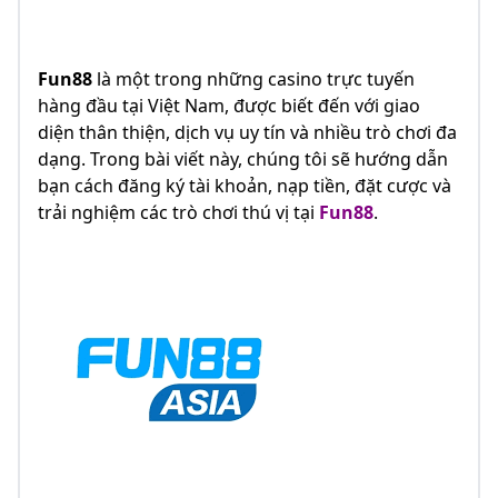
Fun88
là một trong những casino trực tuyến
hàng đầu tại Việt Nam, được biết đến với giao
diện thân thiện, dịch vụ uy tín và nhiều trò chơi đa
dạng. Trong bài viết này, chúng tôi sẽ hướng dẫn
bạn cách đăng ký tài khoản, nạp tiền, đặt cược và
trải nghiệm các trò chơi thú vị tại
Fun88
.