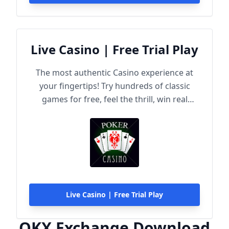
Live Casino | Free Trial Play
The most authentic Casino experience at
your fingertips! Try hundreds of classic
games for free, feel the thrill, win real
rewards!
Live Casino | Free Trial Play
OKX Exchange Download