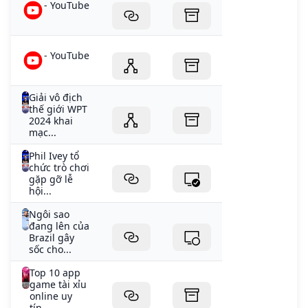
- YouTube
- YouTube
Giải vô địch
thế giới WPT
2024 khai
mạc...
Phil Ivey tổ
chức trò chơi
gặp gỡ lễ
hội...
Ngôi sao
đang lên của
Brazil gây
sốc cho...
Top 10 app
game tài xỉu
online uy
tín...