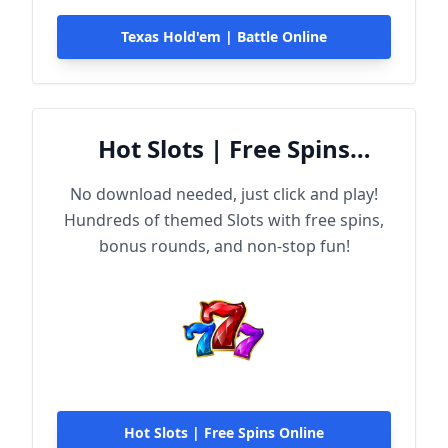
Texas Hold'em | Battle Online
Hot Slots | Free Spins
Online
No download needed, just click and play!
Hundreds of themed Slots with free spins,
bonus rounds, and non-stop fun!
Hot Slots | Free Spins Online