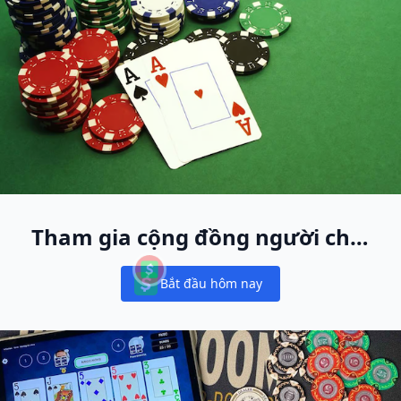
Tham gia cộng đồng người chơi
cash game lớn nhất thế giới
Bắt đầu hôm nay
Notifications