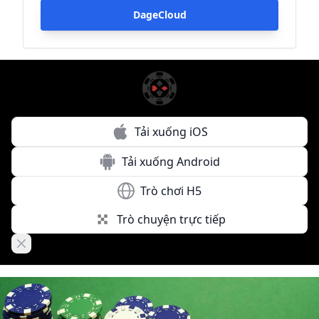
DageCloud
Tải xuống iOS
Tải xuống Android
Trò chơi H5
Trò chuyện trực tiếp
Close banner