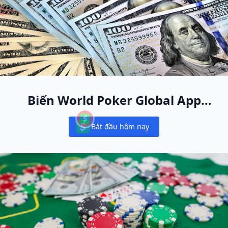
Biến World Poker Global App
thành ngôi nhà poker online
Bắt đầu hôm nay
mới của bạn
Notifications