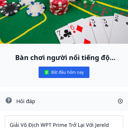
Bàn chơi người nổi tiếng độc
nhất
Bắt đầu hôm nay
Notifications
Hỏi đáp
Giải Vô Địch WPT Prime Trở Lại Với Jereld