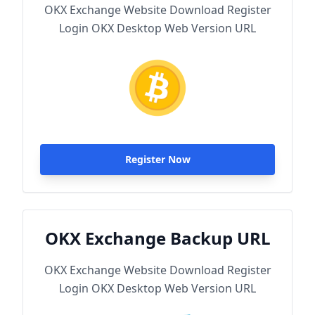
OKX Exchange Website Download Register
Login OKX Desktop Web Version URL
Register Now
OKX Exchange Backup URL
OKX Exchange Website Download Register
Login OKX Desktop Web Version URL