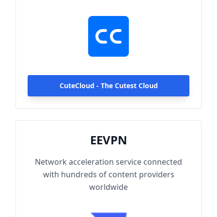
hundreds of content providers worldwide.
With up to 2000Mbps single-line access
capacity and 1000+ high-speed servers
globally, enjoy fast and stable connections
anytime, anywhere.
CuteCloud - The Cutest Cloud
EEVPN
Network acceleration service connected
with hundreds of content providers
worldwide