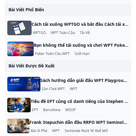
Bài Viết Phổ Biến
Cách tải xuống WPTGO và bắt đầu Cách tải xuống WPTGO và bắt đầu với Poker trực tuyến Bắt đầu với WPTGO, nền tảng poker trực tuyến được liên kết với World Poker Tour, thật đơn giản và nhanh chóng. Hãy làm theo các bước đơn giản sau để tải xuống phần mềm và thiết lập tài khoản của bạn. Bước 1: Tải ứng dụng WPTGO Để bắt đầu, hãy nhấp vào nút Tải xuống ngay trên trang web WPTGO.
WPTGO
WPT Toàn Cầu
Tải Về
Bạn không thể tải xuống và chơi WPT Poker Global ở các quốc gia và khu vực bên dưới Người chơi ở hơn 100 quốc gia có thể truy cập WPT Global Poker, nhưng có những hạn chế cụ thể dựa trên quy định của địa phương. Tại sao bạn không thể tải xuống và chơi WPT Poker Global ở các quốc gia và khu vực bên dưới Các quốc gia có thể truy cập WPT Global Người chơi có thể đăng ký và tải xuống WPT Global từ các khu vực sau:
Poker Toàn Cầu WPT
Giới Hạn
Bài Viết Được Đề Xuất
Sách hướng dẫn giải đấu WPT Playground 2024 Hướng dẫn giải đấu WPT Playground 2024 Tổng quan về sự kiện 地点: The Star Gold Coast, Úc Mua vào sự kiện chính: 8.000 đô la Úc Thời gian diễ
Sân Chơi WPT
WPT
Tiêu đề EPT củng cố danh tiếng của Stephen Song như một máy nghiền cánh đồng lớn Stephen Song rút lui về phía lan can, nở một nụ cười gượng gạo. Anh ấy là người dẫn đầu cho danh hiệu EPT Barcelona năm 2024, bao trùm đối thủ của anh ấy – chuyên gia giải đấu người Anh đáng kính Andrew Hulme – và cặp đôi này có tất cả lợi thế ở giữa. Bộ vest át chủ bài của anh ấy nằm sau túi áo số 8 của Hulme, nhưng Song đã nóng cả ngày.
EPT
Barcelona
WSOP
Frank Stepuchin dẫn đầu RRPO WPT Seminole 2024 sau ngày đầu tiên Trận đấu đầu tiên trong số hai trận đấu bắt đầu ở World Poker Tour (WPT) 2024 Seminole Rock ânâ Roll Open ở Nam Florida đã kết thúc với 238 người chơi còn lại, dẫn đầu bởi Frank Stepuchin, người đang để mắt đến danh hiệu WPT thứ hai của mình với tên gọi “Frank the Xe tăng.” Ngày 1a của sự kiện được đảm bảo trị giá 3 triệu đô la tại Seminole Hard Rock Hollywood đã thu hút 696 người chơi, bao gồm sự kết hợp của các tài năng địa phương và những cái tên nổi tiếng trên khắp đất nước.
Bài Xì Phé
WPT
Seminole Rock ‘N’ Roll Mở