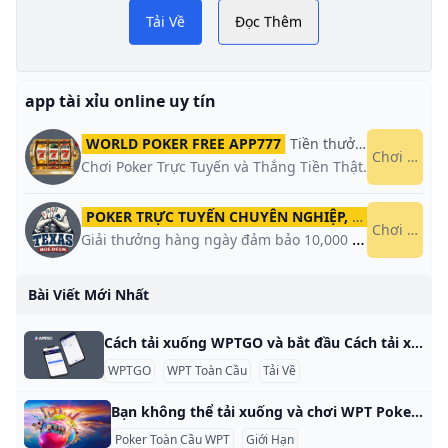
n36.net Top 12 trang web
Tải Về
Đọc Thêm
tài xỉu online uy tín , đăng
ký tải app tài xỉu sunwin,
app tài xỉu online uy tín
go88, manclub, rikvip,
win79, vip79, 68gamebai
WORLD POKER FREE APP777
Tiền thưởng chào mừng
Chơi ngay
Chơi Poker Trực Tuyến và Thắng Tiền Thật.
nhận khuyến mãi hấp dẫn
POKER TRỰC TUYẾN CHUYÊN NGHIỆP, GIÀNH GIẢI THƯỞNG HẤP DẪN
Chơi ngay
Giải thưởng hàng ngày đảm bảo 10,000 USD
Bài Viết Mới Nhất
Cách tải xuống WPTGO và bắt đầu Cách tải xuống WPTGO và bắt đầu với Poker trực tuyến Bắt đầu với WPTGO, nền tảng poker trực tuyến được liên kết với World Poker Tour, thật đơn giản và nhanh chóng. Hãy làm theo các bước đơn giản sau để tải xuống phần mềm và thiết lập tài khoản của bạn. Bước 1: Tải ứng dụng WPTGO Để bắt đầu, hãy nhấp vào nút Tải xuống ngay trên trang web WPTGO.
WPTGO
WPT Toàn Cầu
Tải Về
Bạn không thể tải xuống và chơi WPT Poker Global ở các quốc gia và khu vực bên dưới Người chơi ở hơn 100 quốc gia có thể truy cập WPT Global Poker, nhưng có những hạn chế cụ thể dựa trên quy định của địa phương. Tại sao bạn không thể tải xuống và chơi WPT Poker Global ở các quốc gia và khu vực bên dưới Các quốc gia có thể truy cập WPT Global Người chơi có thể đăng ký và tải xuống WPT Global từ các khu vực sau:
Poker Toàn Cầu WPT
Giới Hạn