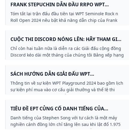
FRANK STEPUCHIN DẪN ĐẦU RRPO WPT
SEMINOLE 2024 SAU NGÀY ĐẦU TIÊN
Tóm tắt lại trận đấu đầu tiên tại WPT Seminole Rock n
Roll Open 2024 nêu bật khả năng dẫn chip của Frank
Stepuchin trò lừa bịp táo bạo của Chance Kornuth và
những người chơi đáng chú ý tiến tới Ngày thứ 2.
CUỘC THI DISCORD NÓNG LÊN: HÃY THAM GIA
HÀNH ĐỘNG!
Chỉ còn hai tuần nữa là diễn ra các Giải đấu cộng đồng
Discord kéo dài một tháng của chúng tôi Bảng xếp hạng
tháng 9 đang nóng lên!
SÁCH HƯỚNG DẪN GIẢI ĐẤU WPT
PLAYGROUND 2024
Thông tin về sự kiện WPT Playground 2024 bao gồm lịch
sự kiện phí mua vào cơ cấu giải thưởng và thể lệ thi
đấu. Sự kiện này sẽ được tổ chức tại The Star Casino ở
Gold Coast Úc từ ngày 20 đến ngày 25 tháng 9 năm
TIÊU ĐỀ EPT CỦNG CỐ DANH TIẾNG CỦA
2024. Sự kiện chính là Giải vô địch trị giá 8.000 đô la Úc
STEPHEN SONG NHƯ MỘT MÁY NGHIỀN CÁNH
và những người tham gia có thể đủ điều kiện thông qua
Danh tiếng của Stephen Song với tư cách là một máy
nhiều giải đấu vệ tinh.
ĐỒNG LỚN
nghiền cánh đồng lớn chỉ tăng lên sau khi lật đổ 1.975
mục nhập 2024 EPT Barcelona với số điểm cao nhất