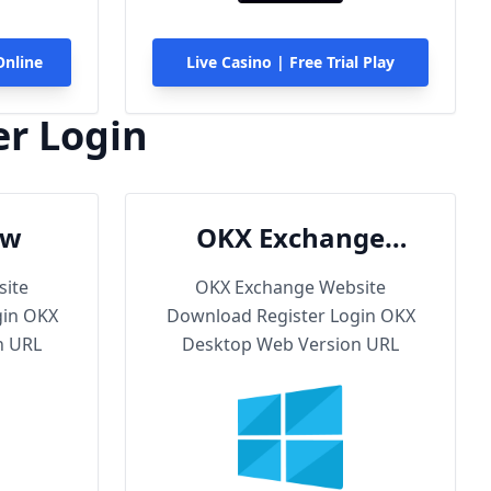
Online
Live Casino | Free Trial Play
r Login
ow
OKX Exchange
Backup URL
ite
OKX Exchange Website
gin OKX
Download Register Login OKX
n URL
Desktop Web Version URL