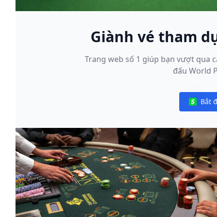
Giành vé tham dự
Poker Free App 
Trang web số 1 giúp bạn vượt qua cá
đấu World P
Bắt 
Notificat