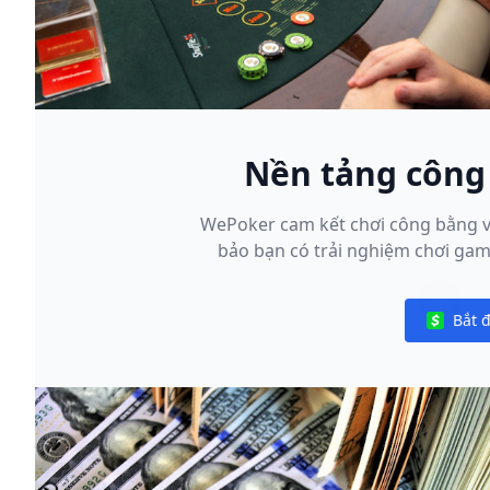
Nền tảng công
WePoker cam kết chơi công bằng v
bảo bạn có trải nghiệm chơi gam
Bắt 
Notificat