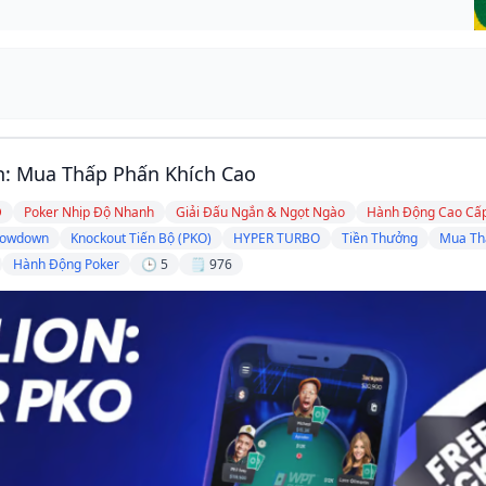
: Mua Thấp Phấn Khích Cao
D
Poker Nhịp Độ Nhanh
Giải Đấu Ngắn & Ngọt Ngào
Hành Động Cao Cấ
howdown
Knockout Tiến Bộ (PKO)
HYPER TURBO
Tiền Thưởng
Mua Th
Hành Động Poker
🕒 5
🗒️ 976
app tài xỉu 