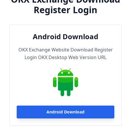
Register Login
Android Download
OKX Exchange Website Download Register
Login OKX Desktop Web Version URL
Android Download