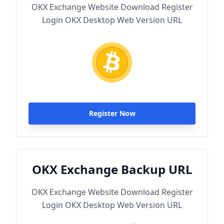
OKX Exchange Website Download Register
Login OKX Desktop Web Version URL
Register Now
OKX Exchange Backup URL
OKX Exchange Website Download Register
Login OKX Desktop Web Version URL