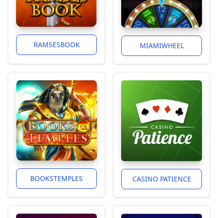
RAMSESBOOK
MIAMIWHEEL
BOOKSTEMPLES
CASINO PATIENCE