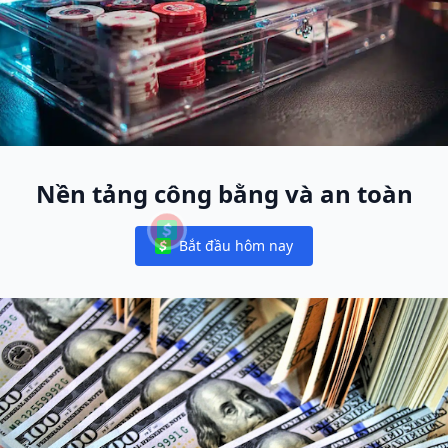
Nền tảng công bằng và an toàn
Bắt đầu hôm nay
Notifications