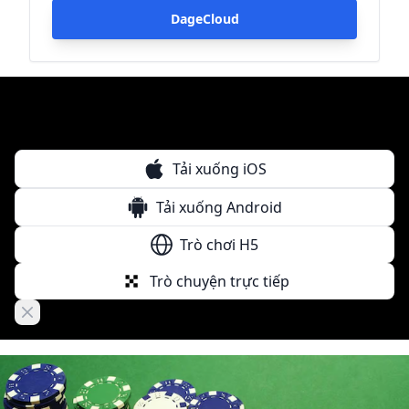
DageCloud
Tải xuống iOS
Tải xuống Android
Trò chơi H5
Trò chuyện trực tiếp
Close banner