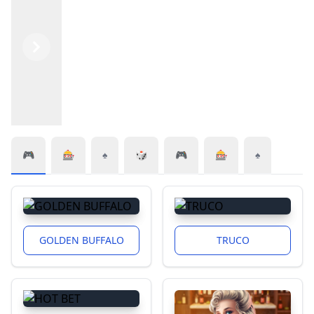
Previous
Next
🎮
🎰
♠️
🎲
🎮
🎰
♠️
GOLDEN BUFFALO
TRUCO