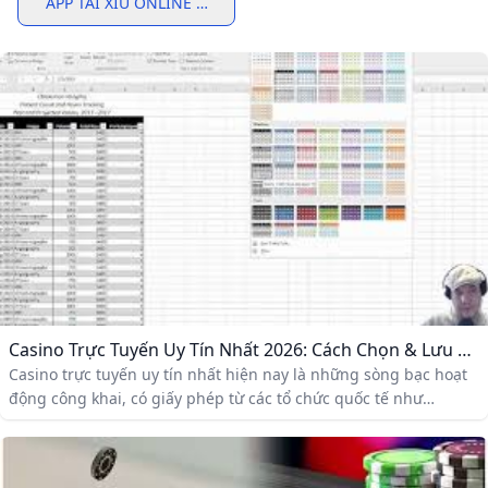
APP TÀI XỈU ONLINE UY TÍN CAMAC
Casino Trực Tuyến Uy Tín Nhất 2026: Cách Chọn & Lưu Ý An Toàn
Casino trực tuyến uy tín nhất hiện nay là những sòng bạc hoạt
động công khai, có giấy phép từ các tổ chức quốc tế như
Curacao, Malta Gaming Authority hoặc PAGCOR, đồng thời áp
dụng công nghệ bảo mật hiện đại để bảo vệ dữ liệu và tiền của
người chơi. Ví dụ, nhiều nền tảng như BK8, W88, 188Bet và M88