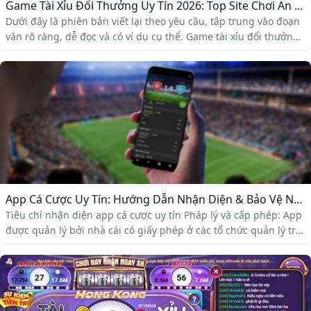
Game Tài Xỉu Đổi Thưởng Uy Tín 2026: Top Site Chơi An Toàn Nhất
Dưới đây là phiên bản viết lại theo yêu cầu, tập trung vào đoạn
văn rõ ràng, dễ đọc và có ví dụ cụ thể. Game tài xỉu đổi thưởng
hiện đang là một trong những hình thức giải trí trực tuyến phổ
biến, với hàng triệu lượt chơi mỗi ngày tại thị trường châu Á.
Theo thống kê từ các nền tảng game trực tuyến, tài xỉu chiếm
khoảng 30–40% tổng lượt tham gia do luật chơi đơn giản và
thời gian mỗi ván chỉ từ 30 giây đến 1 phút.
App Cá Cược Uy Tín: Hướng Dẫn Nhận Diện & Bảo Vệ Người Chơi
Tiêu chí nhận diện app cá cược uy tín Pháp lý và cấp phép: App
được quản lý bởi nhà cái có giấy phép ở các tổ chức quản lý trò
chơi điện tử uy tín hoặc có giấy phép hợp pháp từ nước ngoài.
Điều này bảo vệ người chơi, đảm bảo hoạt động minh bạch và
có cơ chế rút tiền rõ ràng. Theo thực tế thị trường, các nền tảng
được cấp phép thường công khai thông tin giấy phép trên
trang chủ và có danh mục điều chỉnh từ cơ quan quản lý.