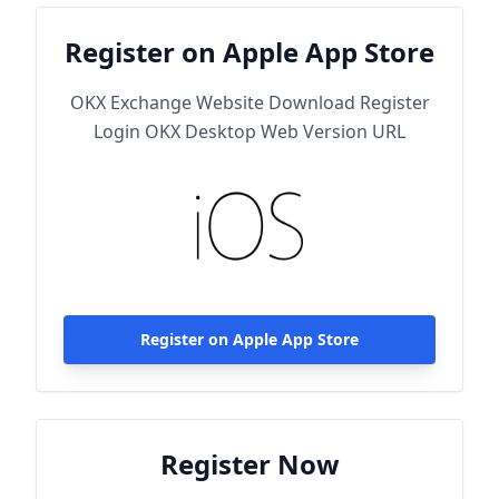
Register on Apple App Store
OKX Exchange Website Download Register
Login OKX Desktop Web Version URL
Register on Apple App Store
Register Now