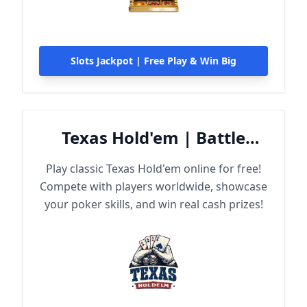
Slots Jackpot | Free Play & Win Big
Texas Hold'em | Battle
Online
Play classic Texas Hold'em online for free!
Compete with players worldwide, showcase
your poker skills, and win real cash prizes!