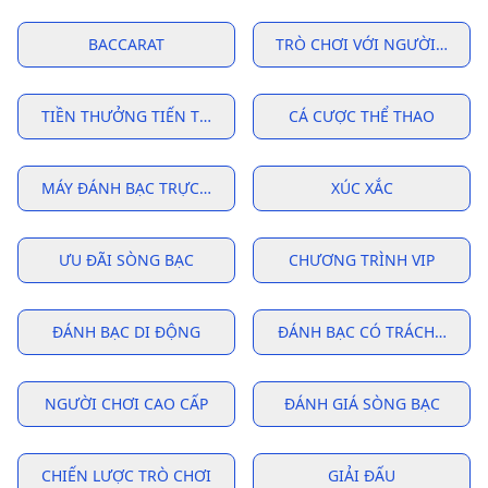
BACCARAT
TRÒ CHƠI VỚI NGƯỜI CHIA B
TIỀN THƯỞNG TIẾN TRIỂN
CÁ CƯỢC THỂ THAO
MÁY ĐÁNH BẠC TRỰC TUYẾN
XÚC XẮC
ƯU ĐÃI SÒNG BẠC
CHƯƠNG TRÌNH VIP
ĐÁNH BẠC DI ĐỘNG
ĐÁNH BẠC CÓ TRÁCH NHIỆ
NGƯỜI CHƠI CAO CẤP
ĐÁNH GIÁ SÒNG BẠC
CHIẾN LƯỢC TRÒ CHƠI
GIẢI ĐẤU