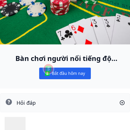
Bàn chơi người nổi tiếng độc
nhất
Bắt đầu hôm nay
Notifications
Hỏi đáp