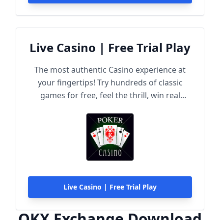
Live Casino | Free Trial Play
The most authentic Casino experience at
your fingertips! Try hundreds of classic
games for free, feel the thrill, win real
rewards!
Live Casino | Free Trial Play
OKX Exchange Download