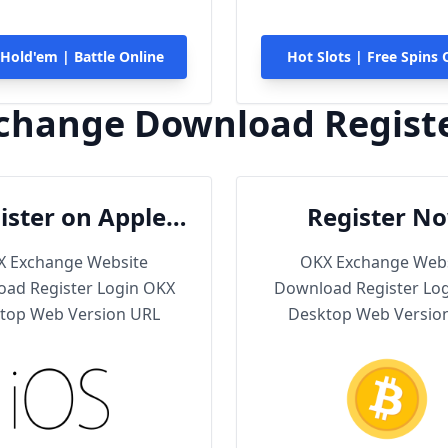
 Hold'em | Battle Online
Hot Slots | Free Spins 
change Download Registe
ister on Apple
Register N
App Store
X Exchange Website
OKX Exchange Webs
ad Register Login OKX
Download Register Lo
top Web Version URL
Desktop Web Versio