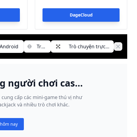
DageCloud
 Android
Trò
Trò chuyện trực
Close ba
chơi
tiếp
H5
g người chơi cash
ất thế giới
 cung cấp các mini-game thú vị như
ackjack và nhiều trò chơi khác.
 hôm nay
s