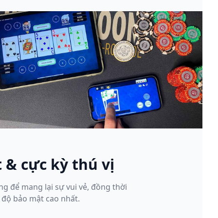
 & cực kỳ thú vị
g để mang lại sự vui vẻ, đồng thời
 độ bảo mật cao nhất.