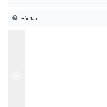
Hỏi đáp
Previous
Next