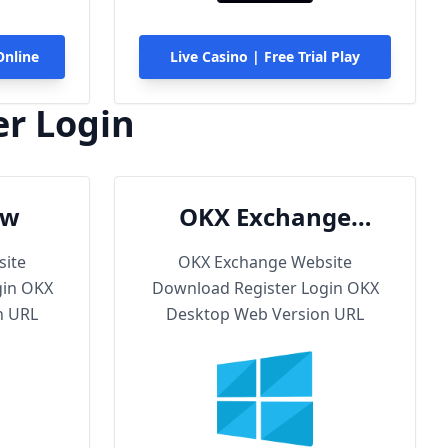
Online
Live Casino | Free Trial Play
r Login
ow
OKX Exchange
Backup URL
ite
OKX Exchange Website
gin OKX
Download Register Login OKX
n URL
Desktop Web Version URL