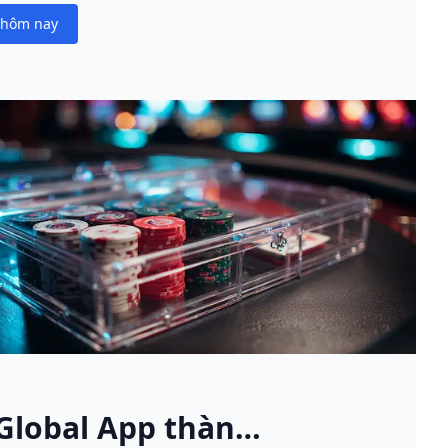
 hôm nay
s
Global App thành