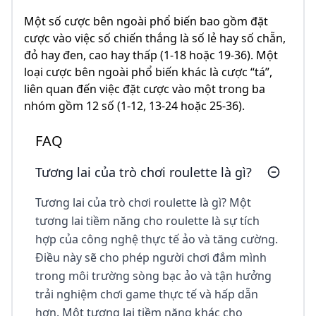
Một số cược bên ngoài phổ biến bao gồm đặt
cược vào việc số chiến thắng là số lẻ hay số chẵn,
đỏ hay đen, cao hay thấp (1-18 hoặc 19-36). Một
loại cược bên ngoài phổ biến khác là cược “tá”,
liên quan đến việc đặt cược vào một trong ba
nhóm gồm 12 số (1-12, 13-24 hoặc 25-36).
FAQ
Tương lai của trò chơi roulette là gì?
Tương lai của trò chơi roulette là gì? Một
tương lai tiềm năng cho roulette là sự tích
hợp của công nghệ thực tế ảo và tăng cường.
Điều này sẽ cho phép người chơi đắm mình
trong môi trường sòng bạc ảo và tận hưởng
trải nghiệm chơi game thực tế và hấp dẫn
hơn. Một tương lai tiềm năng khác cho