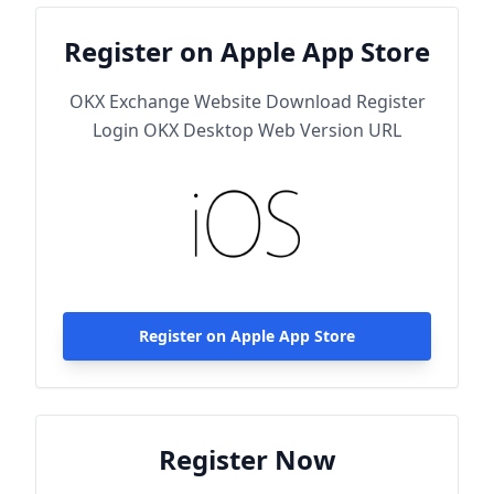
Register on Apple App Store
OKX Exchange Website Download Register
Login OKX Desktop Web Version URL
Register on Apple App Store
Register Now