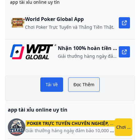
app tài xỉu online uy tín
Mỹ?
World Poker Global App
Chơi Poker Trực Tuyến và Thắng Tiền Thật.
Nhận 100% hoàn tiền khi nạp lần đầu
Giải thưởng hàng ngày đảm bảo 10,000 USD
Top 12 trang web
p tài xỉu online uy tín
Tải Về
Đọc Thêm
nline uy tín , đăng
PLAY NOW
pp tài xỉu sunwin,
P TÀI XỈU ONLINE UY
app tài xỉu online uy tín
manclub, rikvip,
TÍN CAMAC
vip79, 68gamebai
POKER TRỰC TUYẾN CHUYÊN NGHIỆP, GIÀNH GIẢI THƯỞNG HẤP DẪN
Chơi ngay
Giải thưởng hàng ngày đảm bảo 10,000 USD
uyến mãi hấp dẫn