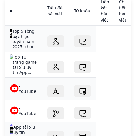
Liên
Chi
Tiêu đề
kết
tiết
#
Từ khóa
bài viết
bài
bài
viết
viết
Top 5 sòng
bạc trực
tuyến năm
2025: chơi...
Top 10
trang game
tài xỉu uy
tín App...
-
YouTube
-
YouTube
App tài xỉu
uy tín