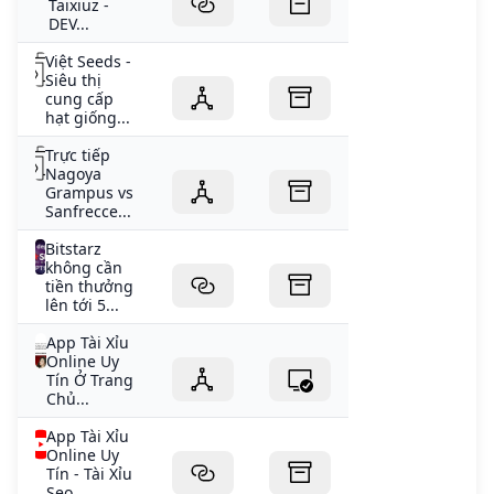
Taixiuz -
DEV...
Việt Seeds -
Siêu thị
cung cấp
hạt giống...
Trực tiếp
Nagoya
Grampus vs
Sanfrecce...
Bitstarz
không cần
tiền thưởng
lên tới 5...
App Tài Xỉu
Online Uy
Tín Ở Trang
Chủ...
App Tài Xỉu
Online Uy
Tín - Tài Xỉu
Seo...