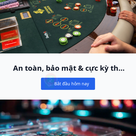
An toàn, bảo mật & cực kỳ thú
vị
Bắt đầu hôm nay
Notifications