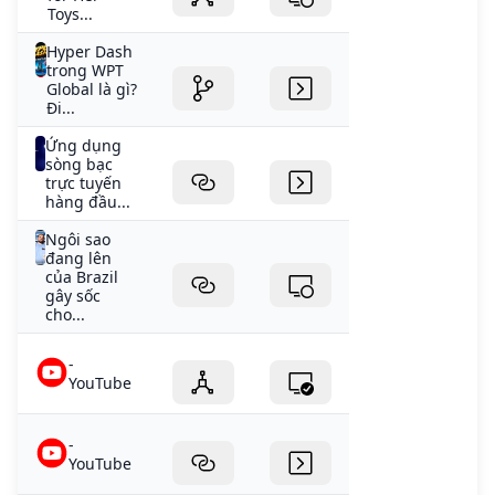
Toys...
Hyper Dash
trong WPT
Global là gì?
Đi...
Ứng dụng
sòng bạc
trực tuyến
hàng đầu...
Ngôi sao
đang lên
của Brazil
gây sốc
cho...
-
YouTube
-
YouTube