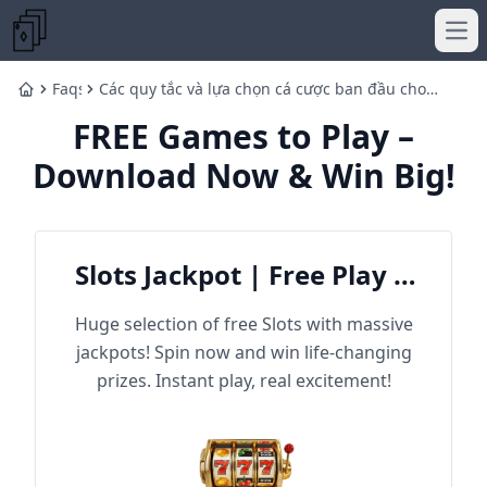
Ope
Faqs
Các quy tắc và lựa chọn cá cược ban đầu cho
Home
roulette là gì?
FREE Games to Play –
Download Now & Win Big!
Slots Jackpot | Free Play &
Win Big
Huge selection of free Slots with massive
jackpots! Spin now and win life-changing
prizes. Instant play, real excitement!