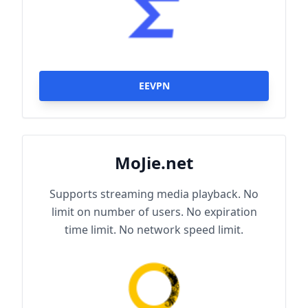
EEVPN
MoJie.net
Supports streaming media playback. No
limit on number of users. No expiration
time limit. No network speed limit.