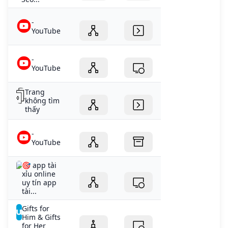
-
YouTube
-
YouTube
Trang
không tìm
thấy
-
YouTube
🎯 app tài
xỉu online
uy tín app
tài...
Gifts for
Him & Gifts
for Her