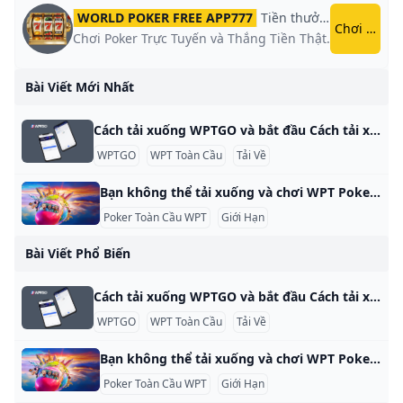
WORLD POKER FREE APP777
Tiền thưởng chào mừng
Chơi ngay
Chơi Poker Trực Tuyến và Thắng Tiền Thật.
Bài Viết Mới Nhất
Cách tải xuống WPTGO và bắt đầu Cách tải xuống WPTGO và bắt đầu với Poker trực tuyến Bắt đầu với WPTGO, nền tảng poker trực tuyến được liên kết với World Poker Tour, thật đơn giản và nhanh chóng. Hãy làm theo các bước đơn giản sau để tải xuống phần mềm và thiết lập tài khoản của bạn. Bước 1: Tải ứng dụng WPTGO Để bắt đầu, hãy nhấp vào nút Tải xuống ngay trên trang web WPTGO.
WPTGO
WPT Toàn Cầu
Tải Về
Bạn không thể tải xuống và chơi WPT Poker Global ở các quốc gia và khu vực bên dưới Người chơi ở hơn 100 quốc gia có thể truy cập WPT Global Poker, nhưng có những hạn chế cụ thể dựa trên quy định của địa phương. Tại sao bạn không thể tải xuống và chơi WPT Poker Global ở các quốc gia và khu vực bên dưới Các quốc gia có thể truy cập WPT Global Người chơi có thể đăng ký và tải xuống WPT Global từ các khu vực sau:
Poker Toàn Cầu WPT
Giới Hạn
Bài Viết Phổ Biến
Cách tải xuống WPTGO và bắt đầu Cách tải xuống WPTGO và bắt đầu với Poker trực tuyến Bắt đầu với WPTGO, nền tảng poker trực tuyến được liên kết với World Poker Tour, thật đơn giản và nhanh chóng. Hãy làm theo các bước đơn giản sau để tải xuống phần mềm và thiết lập tài khoản của bạn. Bước 1: Tải ứng dụng WPTGO Để bắt đầu, hãy nhấp vào nút Tải xuống ngay trên trang web WPTGO.
WPTGO
WPT Toàn Cầu
Tải Về
Bạn không thể tải xuống và chơi WPT Poker Global ở các quốc gia và khu vực bên dưới Người chơi ở hơn 100 quốc gia có thể truy cập WPT Global Poker, nhưng có những hạn chế cụ thể dựa trên quy định của địa phương. Tại sao bạn không thể tải xuống và chơi WPT Poker Global ở các quốc gia và khu vực bên dưới Các quốc gia có thể truy cập WPT Global Người chơi có thể đăng ký và tải xuống WPT Global từ các khu vực sau:
Poker Toàn Cầu WPT
Giới Hạn