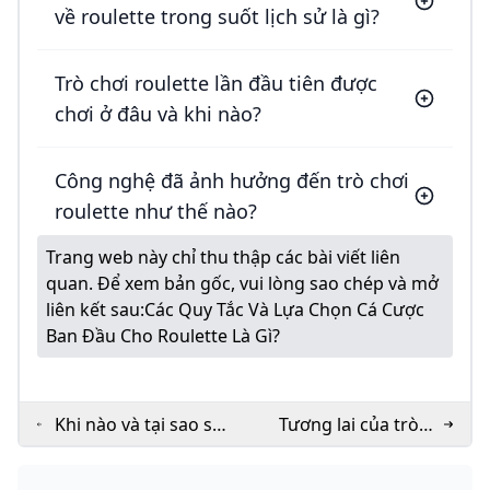
về roulette trong suốt lịch sử là gì?
Trò chơi roulette lần đầu tiên được
chơi ở đâu và khi nào?
Công nghệ đã ảnh hưởng đến trò chơi
roulette như thế nào?
Trang web này chỉ thu thập các bài viết liên
quan. Để xem bản gốc, vui lòng sao chép và mở
liên kết sau:
Các Quy Tắc Và Lựa Chọn Cá Cược
Ban Đầu Cho Roulette Là Gì?
Khi nào và tại sao số
Tương lai của trò
0 kép được thêm vào
chơi roulette là gì?
bánh xe roulette của