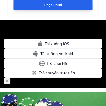
DageCloud
Tải xuống iOS
Tải xuống Android
Trò chơi H5
Trò chuyện trực tiếp
Close banner