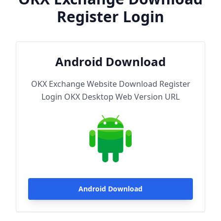
Register Login
Android Download
OKX Exchange Website Download Register
Login OKX Desktop Web Version URL
Android Download