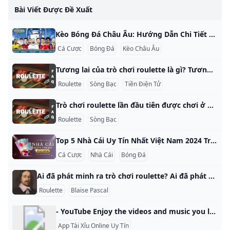
Bài Viết Được Đề Xuất
Kèo Bóng Đá Châu Âu: Hướng Dẫn Chi Tiết và Cách Đọc Kèo Kèo bóng đá châu Âu, còn được gọi là kèo 1X2, là một trong những loại kèo phổ biến nhất trong cá cược bóng đá. Bài viết này sẽ giúp bạn hiểu rõ hơn về kèo châu Âu và cách đọc chúng. Kèo Châu Âu là gì? Kèo Châu Âu, hay còn gọi là kèo 1X2, là loại kèo đơn giản và dễ hiểu nhất1. Người chơi chỉ cần chọn một trong ba kết quả có thể xảy ra:
Cá Cược
Bóng Đá
Kèo Châu Âu
Tương lai của trò chơi roulette là gì? Tương lai của trò chơi roulette là gì? Một tương lai tiềm năng cho roulette là sự tích hợp của công nghệ thực tế ảo và tăng cường. Điều này sẽ cho phép người chơi đắm mình trong môi trường sòng bạc ảo và tận hưởng trải nghiệm chơi game thực tế và hấp dẫn hơn. Một tương lai tiềm năng khác cho roulette là sự phát triển liên tục của trò chơi trực tuyến.
Roulette
Sòng Bạc
Tiền Điện Tử
Trò chơi roulette lần đầu tiên được chơi ở đâu và khi nào? Trò chơi roulette lần đầu tiên được chơi ở đâu và khi nào? Trò chơi mà chúng ta biết ngày nay xuất hiện lần đầu tiên ở Paris vào năm 1796 và nhanh chóng trở nên phổ biến khắp châu Âu, đặc biệt là tại các sòng bạc ở Monte Carlo. Việc Francois và Louis Blanc bổ sung số 0 vào giữa thế kỷ 19 đã giúp tăng tỷ lệ lợi nhuận nhà cái và làm cho trò chơi mang lại nhiều lợi nhuận hơn cho các sòng bạc.
Roulette
Sòng Bạc
Top 5 Nhà Cái Uy Tín Nhất Việt Nam 2024 Trong thị trường cá cược trực tuyến ngày càng phát triển tại Việt Nam, việc lựa chọn một nhà cái uy tín là vô cùng quan trọng. Bài viết này sẽ giới thiệu 5 nhà cái được đánh giá là uy tín nhất tại Việt Nam năm 2024, dựa trên nhiều tiêu chí khách quan. Tiêu chí đánh giá nhà cái uy tín Để đánh giá một nhà cái có uy tín hay không, chúng ta cần xem xét các yếu tố sau1:
Cá Cược
Nhà Cái
Bóng Đá
Ai đã phát minh ra trò chơi roulette? Ai đã phát minh ra trò chơi roulette? Nguồn gốc chính xác của roulette là chủ đề gây nhiều tranh cãi và suy đoán giữa các nhà sử học và những người đam mê cờ bạc. Mặc dù không có sự đồng thuận rõ ràng về người phát minh ra trò chơi, vẫn tồn tại một số giả thuyết liên quan đến việc tạo ra trò chơi. Một trong những giả thuyết phổ biến nhất là trò chơi này được phát minh bởi nhà toán học người Pháp tên là Blaise Pascal vào thế kỷ 17.
Roulette
Blaise Pascal
- YouTube Enjoy the videos and music you love, upload original content, and share it all with friends, family, and the world on YouTube.
App Tài Xỉu Online Uy Tín