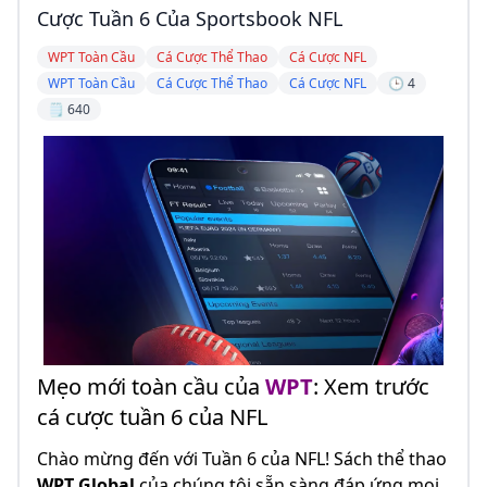
Cược Tuần 6 Của Sportsbook NFL
WPT Toàn Cầu
Cá Cược Thể Thao
Cá Cược NFL
WPT Toàn Cầu
Cá Cược Thể Thao
Cá Cược NFL
🕒 4
🗒️ 640
Mẹo mới toàn cầu của
WPT
: Xem trước
cá cược tuần 6 của NFL
Chào mừng đến với Tuần 6 của NFL! Sách thể thao
WPT Global
của chúng tôi sẵn sàng đáp ứng mọi