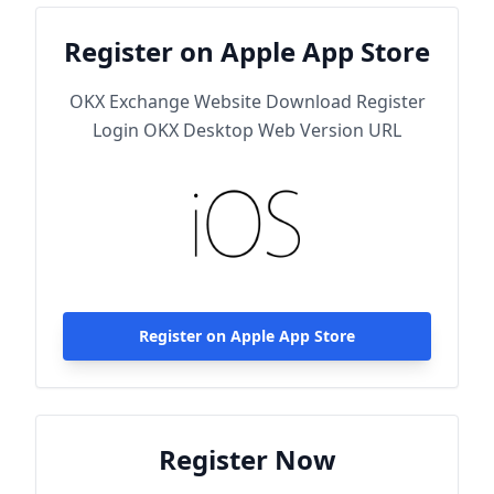
Register on Apple App Store
OKX Exchange Website Download Register
Login OKX Desktop Web Version URL
Register on Apple App Store
Register Now