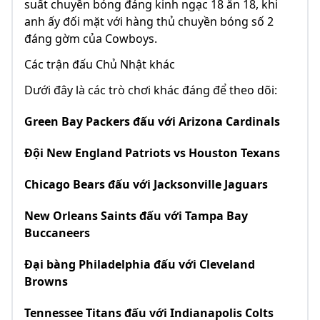
suất chuyền bóng đáng kinh ngạc 18 ăn 18, khi
anh ấy đối mặt với hàng thủ chuyền bóng số 2
đáng gờm của Cowboys.
Các trận đấu Chủ Nhật khác
Dưới đây là các trò chơi khác đáng để theo dõi:
Green Bay Packers đấu với Arizona Cardinals
Đội New England Patriots vs Houston Texans
Chicago Bears đấu với Jacksonville Jaguars
New Orleans Saints đấu với Tampa Bay
Buccaneers
Đại bàng Philadelphia đấu với Cleveland
Browns
Tennessee Titans đấu với Indianapolis Colts