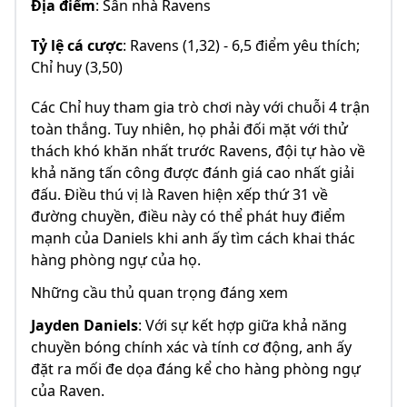
Địa điểm
: Sân nhà Ravens
Tỷ lệ cá cược
: Ravens (1,32) - 6,5 điểm yêu thích;
Chỉ huy (3,50)
Các Chỉ huy tham gia trò chơi này với chuỗi 4 trận
toàn thắng. Tuy nhiên, họ phải đối mặt với thử
thách khó khăn nhất trước Ravens, đội tự hào về
khả năng tấn công được đánh giá cao nhất giải
đấu. Điều thú vị là Raven hiện xếp thứ 31 về
đường chuyền, điều này có thể phát huy điểm
mạnh của Daniels khi anh ấy tìm cách khai thác
hàng phòng ngự của họ.
Những cầu thủ quan trọng đáng xem
Jayden Daniels
: Với sự kết hợp giữa khả năng
chuyền bóng chính xác và tính cơ động, anh ấy
đặt ra mối đe dọa đáng kể cho hàng phòng ngự
của Raven.