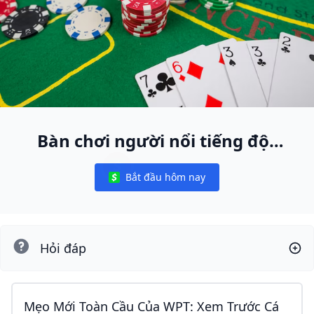
Bàn chơi người nổi tiếng độc
nhất
Bắt đầu hôm nay
Notifications
Hỏi đáp
Mẹo Mới Toàn Cầu Của WPT: Xem Trước Cá