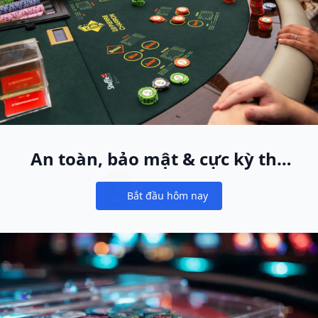
An toàn, bảo mật & cực kỳ thú
vị
Bắt đầu hôm nay
Notifications