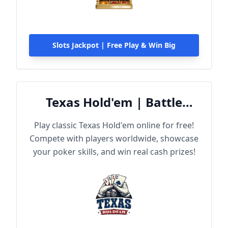
Slots Jackpot | Free Play & Win Big
Texas Hold'em | Battle
Online
Play classic Texas Hold'em online for free!
Compete with players worldwide, showcase
your poker skills, and win real cash prizes!