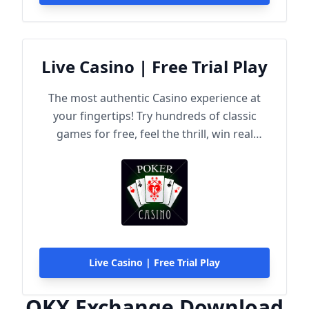
Live Casino | Free Trial Play
The most authentic Casino experience at
your fingertips! Try hundreds of classic
games for free, feel the thrill, win real
rewards!
Live Casino | Free Trial Play
OKX Exchange Download