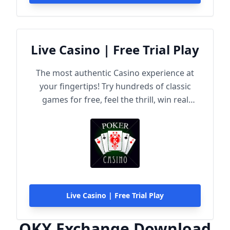
Live Casino | Free Trial Play
The most authentic Casino experience at
your fingertips! Try hundreds of classic
games for free, feel the thrill, win real
rewards!
Live Casino | Free Trial Play
OKX Exchange Download