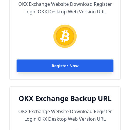
OKX Exchange Website Download Register
Login OKX Desktop Web Version URL
Register Now
OKX Exchange Backup URL
OKX Exchange Website Download Register
Login OKX Desktop Web Version URL