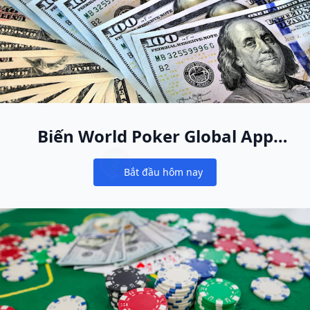
Biến World Poker Global App
thành ngôi nhà poker online
Bắt đầu hôm nay
mới của bạn
Notifications