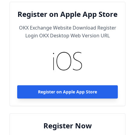
Register on Apple App Store
OKX Exchange Website Download Register
Login OKX Desktop Web Version URL
Register on Apple App Store
Register Now