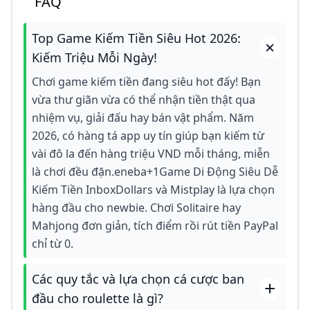
FAQ
Top Game Kiếm Tiền Siêu Hot 2026:
Kiếm Triệu Mỗi Ngày!
Chơi game kiếm tiền đang siêu hot đấy! Bạn
vừa thư giãn vừa có thể nhận tiền thật qua
nhiệm vụ, giải đấu hay bán vật phẩm. Năm
2026, có hàng tá app uy tín giúp bạn kiếm từ
vài đô la đến hàng triệu VND mỗi tháng, miễn
là chơi đều đặn.eneba+1​ Game Di Động Siêu Dễ
Kiếm Tiền InboxDollars và Mistplay là lựa chọn
hàng đầu cho newbie. Chơi Solitaire hay
Mahjong đơn giản, tích điểm rồi rút tiền PayPal
chỉ từ 0.
Các quy tắc và lựa chọn cá cược ban
đầu cho roulette là gì?