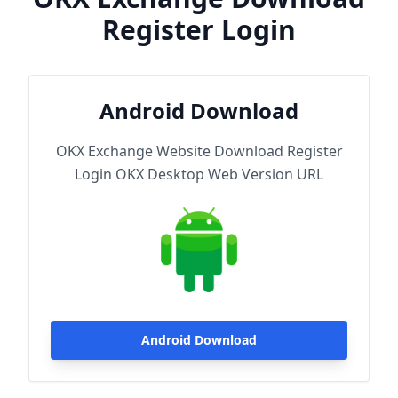
Register Login
Android Download
OKX Exchange Website Download Register
Login OKX Desktop Web Version URL
Android Download