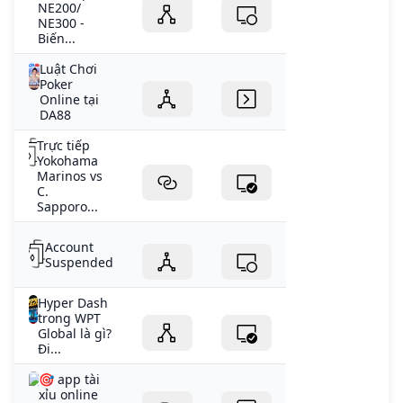
NE200/
NE300 -
Biến...
Luật Chơi
Poker
Online tại
DA88
Trực tiếp
Yokohama
Marinos vs
C.
Sapporo...
Account
Suspended
Hyper Dash
trong WPT
Global là gì?
Đi...
🎯 app tài
xỉu online