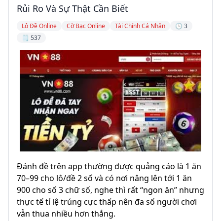
Rủi Ro Và Sự Thật Cần Biết
Lô Đề Online
Cờ Bạc Online
Tài Chính Cá Nhân
🕒 3
🗒️ 537
Đánh đề trên app thường được quảng cáo là 1 ăn
70–99 cho lô/đề 2 số và có nơi nâng lên tới 1 ăn
900 cho số 3 chữ số, nghe thì rất “ngon ăn” nhưng
thực tế tỉ lệ trúng cực thấp nên đa số người chơi
vẫn thua nhiều hơn thắng.​