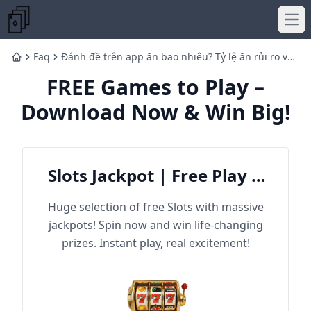
Ope
Faqs
Đánh đề trên app ăn bao nhiêu? Tỷ lệ ăn rủi ro và
Home
sự thật cần biết
FREE Games to Play –
Download Now & Win Big!
Slots Jackpot | Free Play &
Win Big
Huge selection of free Slots with massive
jackpots! Spin now and win life-changing
prizes. Instant play, real excitement!