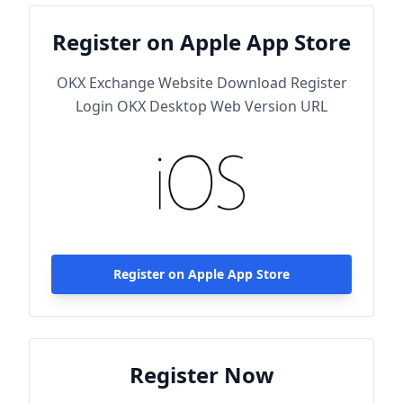
Register on Apple App Store
OKX Exchange Website Download Register
Login OKX Desktop Web Version URL
Register on Apple App Store
Register Now