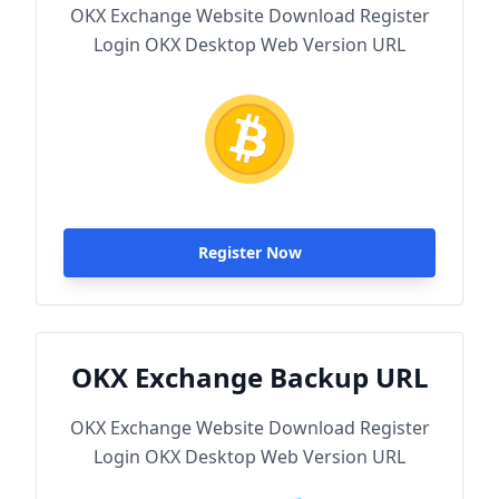
OKX Exchange Website Download Register
Login OKX Desktop Web Version URL
Register Now
OKX Exchange Backup URL
OKX Exchange Website Download Register
Login OKX Desktop Web Version URL