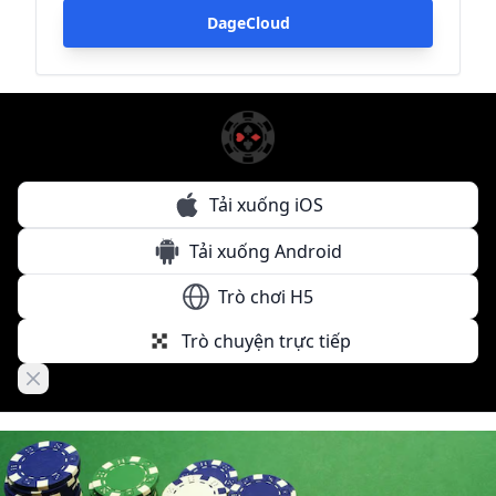
DageCloud
Tải xuống iOS
Tải xuống Android
Trò chơi H5
Trò chuyện trực tiếp
Close banner