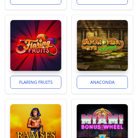
FLARING FRUITS
ANACONDA