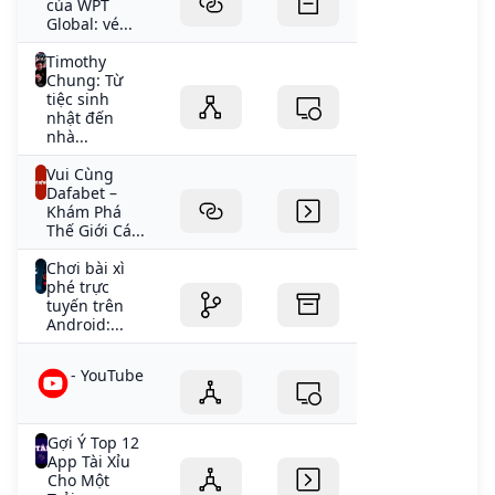
của WPT
Global: vé...
Timothy
Chung: Từ
tiệc sinh
nhật đến
nhà...
Vui Cùng
Dafabet –
Khám Phá
Thế Giới Cá...
Chơi bài xì
phé trực
tuyến trên
Android:...
- YouTube
Gợi Ý Top 12
App Tài Xỉu
Cho Một