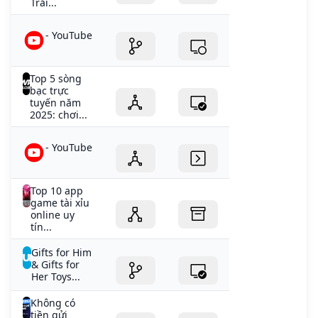
Trải...
- YouTube
Top 5 sòng
bạc trực
tuyến năm
2025: chơi...
- YouTube
Top 10 app
game tài xỉu
online uy
tín...
Gifts for Him
& Gifts for
Her Toys...
Không có
tiền gửi