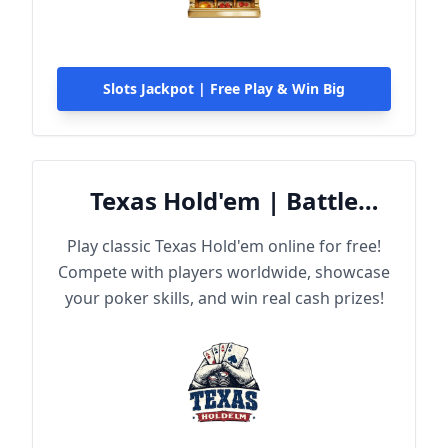
Slots Jackpot | Free Play & Win Big
Texas Hold'em | Battle
Online
Play classic Texas Hold'em online for free!
Compete with players worldwide, showcase
your poker skills, and win real cash prizes!