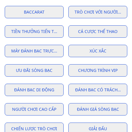
BACCARAT
TRÒ CHƠI VỚI NGƯỜI CHIA B
TIỀN THƯỞNG TIẾN TRIỂN
CÁ CƯỢC THỂ THAO
MÁY ĐÁNH BẠC TRỰC TUYẾN
XÚC XẮC
ƯU ĐÃI SÒNG BẠC
CHƯƠNG TRÌNH VIP
ĐÁNH BẠC DI ĐỘNG
ĐÁNH BẠC CÓ TRÁCH NHIỆ
NGƯỜI CHƠI CAO CẤP
ĐÁNH GIÁ SÒNG BẠC
CHIẾN LƯỢC TRÒ CHƠI
GIẢI ĐẤU