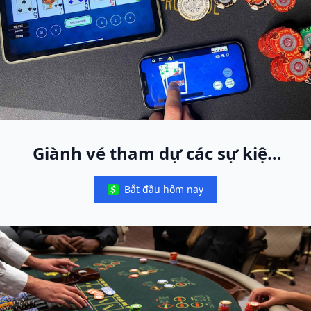
Giành vé tham dự các sự kiện
World Poker Free App trực tiếp
Bắt đầu hôm nay
toàn cầu
Notifications