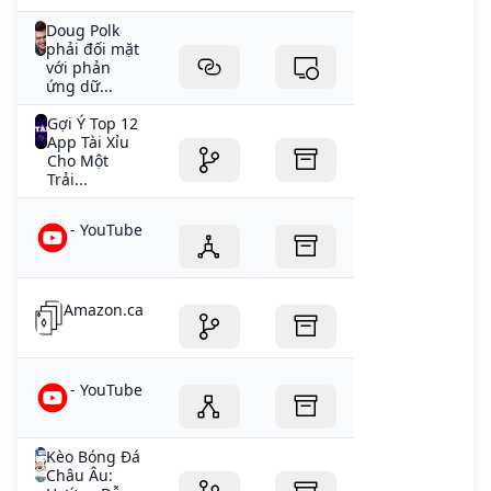
Doug Polk
phải đối mặt
với phản
ứng dữ...
Gợi Ý Top 12
App Tài Xỉu
Cho Một
Trải...
- YouTube
Amazon.ca
- YouTube
Kèo Bóng Đá
Châu Âu: