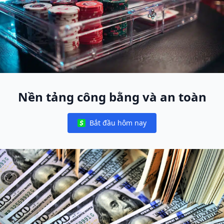
Nền tảng công bằng và an toàn
Bắt đầu hôm nay
Notifications