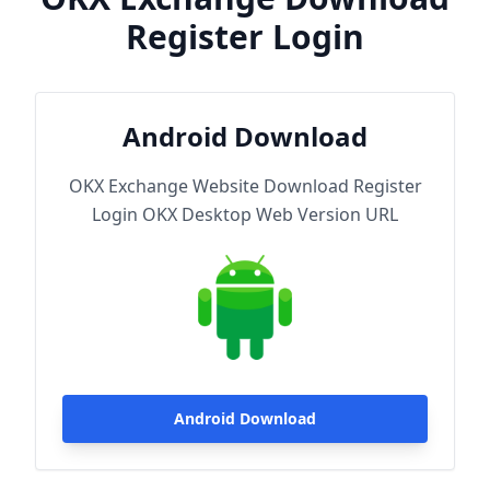
Register Login
Android Download
OKX Exchange Website Download Register
Login OKX Desktop Web Version URL
Android Download