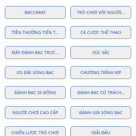
BACCARAT
TRÒ CHƠI VỚI NGƯỜI CHIA B
TIỀN THƯỞNG TIẾN TRIỂN
CÁ CƯỢC THỂ THAO
MÁY ĐÁNH BẠC TRỰC TUYẾN
XÚC XẮC
ƯU ĐÃI SÒNG BẠC
CHƯƠNG TRÌNH VIP
ĐÁNH BẠC DI ĐỘNG
ĐÁNH BẠC CÓ TRÁCH NHIỆ
NGƯỜI CHƠI CAO CẤP
ĐÁNH GIÁ SÒNG BẠC
CHIẾN LƯỢC TRÒ CHƠI
GIẢI ĐẤU