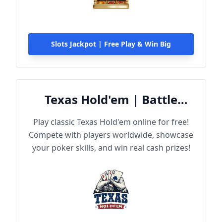
Slots Jackpot | Free Play & Win Big
Texas Hold'em | Battle
Online
Play classic Texas Hold'em online for free!
Compete with players worldwide, showcase
your poker skills, and win real cash prizes!