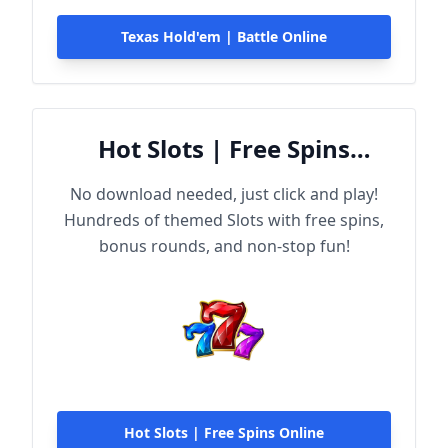
Texas Hold'em | Battle Online
Hot Slots | Free Spins
Online
No download needed, just click and play!
Hundreds of themed Slots with free spins,
bonus rounds, and non-stop fun!
Hot Slots | Free Spins Online