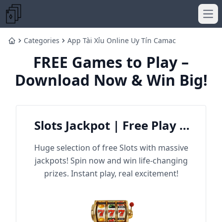
Ope
Categories
App Tài Xỉu Online Uy Tín Camac
Home
FREE Games to Play –
Download Now & Win Big!
Slots Jackpot | Free Play &
Win Big
Huge selection of free Slots with massive
jackpots! Spin now and win life-changing
prizes. Instant play, real excitement!