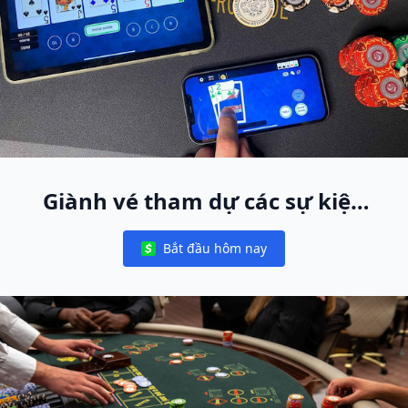
Giành vé tham dự các sự kiện
World Poker Free App trực tiếp
Bắt đầu hôm nay
toàn cầu
Notifications