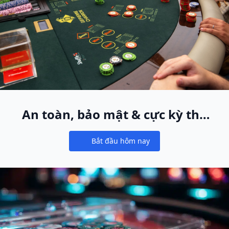
An toàn, bảo mật & cực kỳ thú
vị
Bắt đầu hôm nay
Notifications