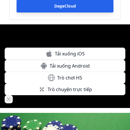
DageCloud
Tải xuống iOS
Tải xuống Android
Trò chơi H5
Trò chuyện trực tiếp
Close banner