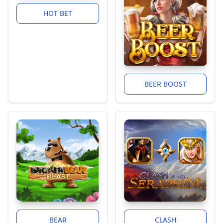
HOT BET
BEER BOOST
BEAR
CLASH