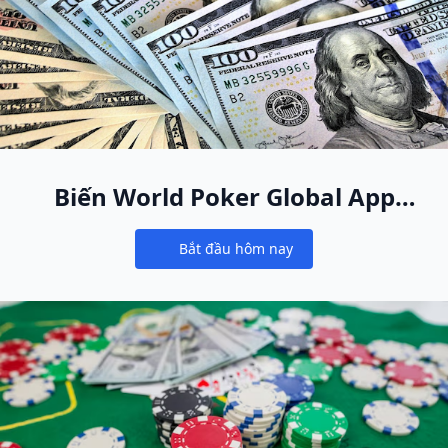
Biến World Poker Global App
thành ngôi nhà poker online
Bắt đầu hôm nay
mới của bạn
Notifications