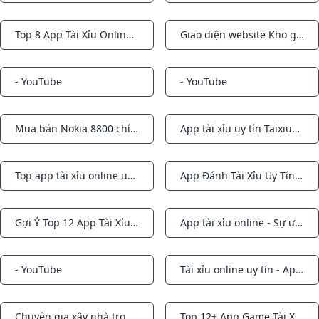
Top 8 App Tài Xỉu Online Uy Tín Nhất Tại Việt Nam Năm 2024 - Mẹo Và Hướng Dẫn Chơi Tài Xỉu
Giao diện website Kho giao diện website Công ty TNHH Phú Bình Pro
Notifications
Notifications
- YouTube
- YouTube
Notifications
Notifications
Mua bán Nokia 8800 chính hãng bảo hành 12 tháng
App tài xỉu uy tín Taixiuz - DEV Community
Notifications
Notifications
Top app tài xỉu online uy tín 2024 @taixiuonline157 - MyMiniFactory
App Đánh Tài Xỉu Uy Tín - tài xỉu 789 club
Notifications
Notifications
Gợi Ý Top 12 App Tài Xỉu Cho Một Trải Nghiệm Thăng Hoa Nhất
App tài xỉu online - Sự ưu tiên hàng đầu của anh em cược thủ
Notifications
Notifications
- YouTube
Tài xỉu online uy tín - App tài xỉu online kiếm tiền
Notifications
Notifications
Chuyên gia xây nhà trọn gói
Top 12+ App Game Tài Xỉu Online Uy Tín Nhất - Microsoft Community Hub