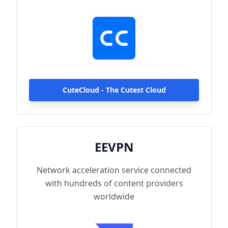
hundreds of content providers worldwide.
With up to 2000Mbps single-line access
capacity and 1000+ high-speed servers
globally, enjoy fast and stable connections
anytime, anywhere.
CuteCloud - The Cutest Cloud
EEVPN
Network acceleration service connected
with hundreds of content providers
worldwide