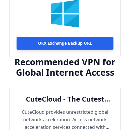
OKX Exchange Backup URL
Recommended VPN for
Global Internet Access
CuteCloud - The Cutest
Cloud
CuteCloud provides unrestricted global
network acceleration. Access network
acceleration services connected with